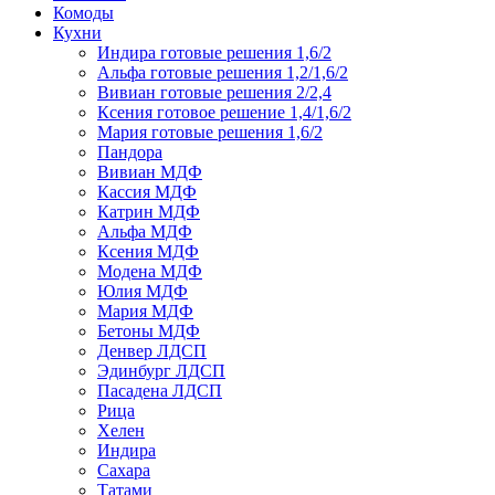
Комоды
Кухни
Индира готовые решения 1,6/2
Альфа готовые решения 1,2/1,6/2
Вивиан готовые решения 2/2,4
Ксения готовое решение 1,4/1,6/2
Мария готовые решения 1,6/2
Пандора
Вивиан МДФ
Кассия МДФ
Катрин МДФ
Альфа МДФ
Ксения МДФ
Модена МДФ
Юлия МДФ
Мария МДФ
Бетоны МДФ
Денвер ЛДСП
Эдинбург ЛДСП
Пасадена ЛДСП
Рица
Хелен
Индира
Сахара
Татами